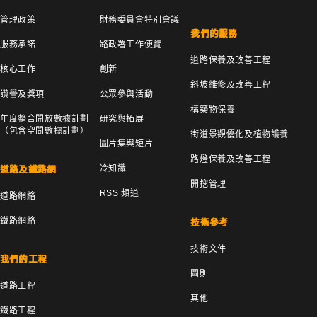
管理政策
財務委員會特別會議
我們的服務
服務承諾
路政署工作便覽
道路保養及改善工程
核心工作
創新
斜坡維修及改善工程
讚譽及獎項
公眾參與活動
構築物保養
年度整合開放數據計劃
研究與拓展
（包含空間數據計劃）
街道景觀優化及植物護養
圖片集與短片
路燈保養及改善工程
冷知識
道路及鐵路網
開挖管理
RSS 頻道
道路網絡
鐵路網絡
技術參考
技術文件
我們的工程
圖則
道路工程
其他
鐵路工程