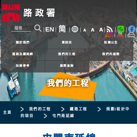
简
EN
A
A
A
24小時熱線
2926 4111
關於我們
資訊坊
招標公告
道路及鐵路網
我們的工程
我們的服務
技術參考
服務查詢
我們的工程
我們的工程
鐵路工程
規劃/設計中
主頁
的項目
屯門南延線