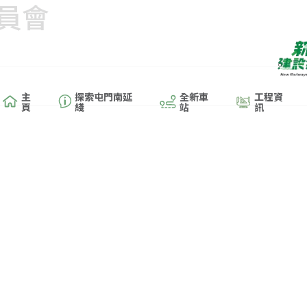
員會
主
探索屯門南延
全新車
工程資
頁
綫
站
訊