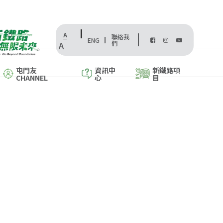
A
聯絡我
ENG
們
A
屯門友
資訊中
新鐵路項
CHANNEL
心
目