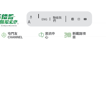
A
聯絡我
ENG
們
A
屯門友
資訊中
新鐵路項
CHANNEL
心
目