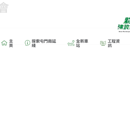
會
主
探索屯門南延
全新車
工程資
頁
綫
站
訊