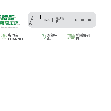
A
聯絡我
ENG
們
A
屯門友
資訊中
新鐵路項
CHANNEL
心
目