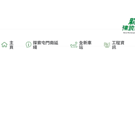
主
探索屯門南延
全新車
工程資
頁
綫
站
訊