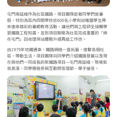
屯門南延綫作為社區鐵路，項目團隊趁著同學們放暑
假，特別為區內四間學校近600名小學和幼稚園學生帶
來連串精彩的暑期教育活動，讓他們與工程師全接觸學
習鐵路工程知識，並到項目剛剛為社區完成重置的「綠
在屯門」回收環保站體驗升級再造工作坊。
由1979年地鐵通車，鐵路網絡一直拓展，連繫各個社
區，帶動生活。項目團隊向同學們介紹鐵路發展以及現
在與他們一同成長的新鐵路項目—屯門南延綫。現場氣
氛高漲，同學積極參與互動問答環節，舉手搶答。