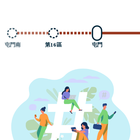
第
1
6
區
屯門南
屯門