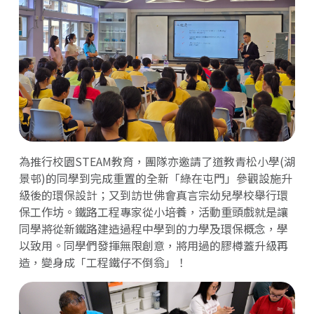
為推行校園STEAM教育，團隊亦邀請了道教青松小學(湖
景邨)的同學到完成重置的全新「綠在屯門」參觀設施升
級後的環保設計；又到訪世佛會真言宗幼兒學校舉行環
保工作坊。鐵路工程專家從小培養，活動重頭戲就是讓
同學將從新鐵路建造過程中學到的力學及環保概念，學
以致用。同學們發揮無限創意，將用過的膠樽蓋升級再
造，變身成「工程鐵仔不倒翁」！