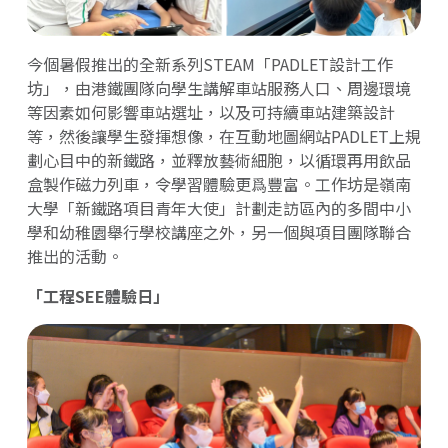
今個暑假推出的全新系列STEAM「PADLET設計工作
坊」，由港鐵團隊向學生講解車站服務人口、周邊環境
等因素如何影響車站選址，以及可持續車站建築設計
等，然後讓學生發揮想像，在互動地圖網站PADLET上規
劃心目中的新鐵路，並釋放藝術細胞，以循環再用飲品
盒製作磁力列車，令學習體驗更爲豐富。工作坊是嶺南
大學「新鐵路項目青年大使」計劃走訪區內的多間中小
學和幼稚園舉行學校講座之外，另一個與項目團隊聯合
推出的活動。
「工程SEE體驗日」