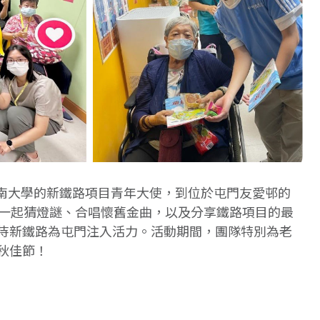
自嶺南大學的新鐵路項目青年大使，到位於屯門友愛邨的
記一起猜燈謎、合唱懷舊金曲，以及分享鐵路項目的最
待新鐵路為屯門注入活力。活動期間，團隊特別為老
秋佳節！