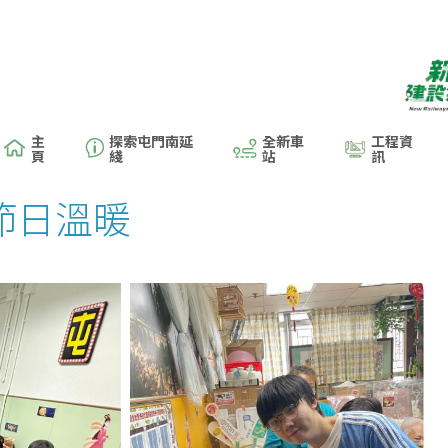
主
探索屯門南延
全新車
工程資
頁
綫
站
訊
節日溫暖