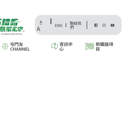
A
聯絡我
ENG
們
A
屯門友
資訊中
新鐵路項
CHANNEL
心
目