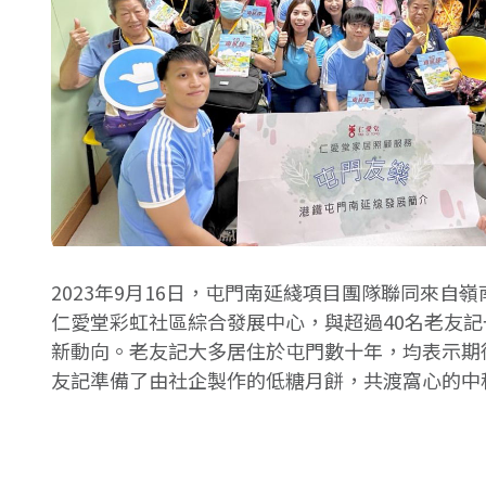
2023年9月16日，屯門南延綫項目團隊聯同來
仁愛堂彩虹社區綜合發展中心，與超過40名老友
新動向。老友記大多居住於屯門數十年，均表示期
友記準備了由社企製作的低糖月餅，共渡窩心的中