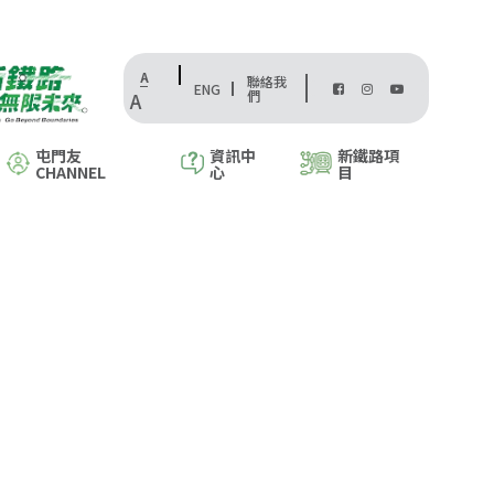
A
聯絡我
ENG
們
A
屯門友
資訊中
新鐵路項
CHANNEL
心
目