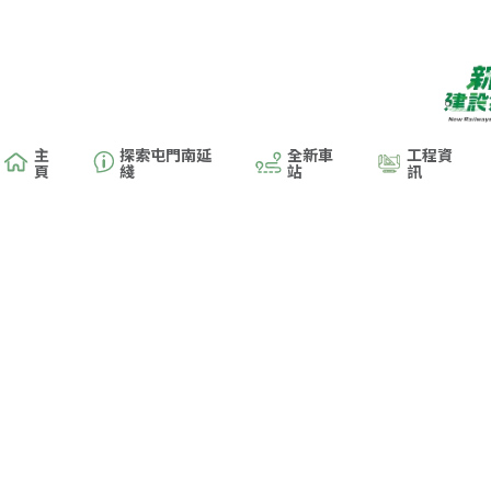
主
探索屯門南延
全新車
工程資
頁
綫
站
訊