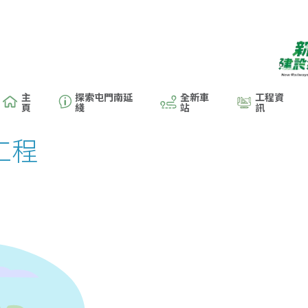
主
探索屯門南延
全新車
工程資
頁
綫
站
訊
工程