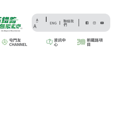
A
聯絡我
ENG
們
A
屯門友
資訊中
新鐵路項
CHANNEL
心
目