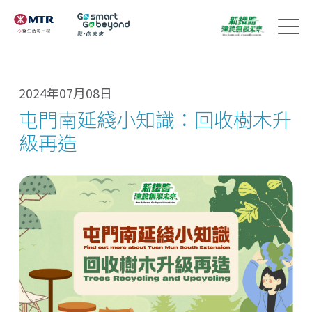
2024年07月08日
屯門南延綫小知識：回收樹木升
級再造