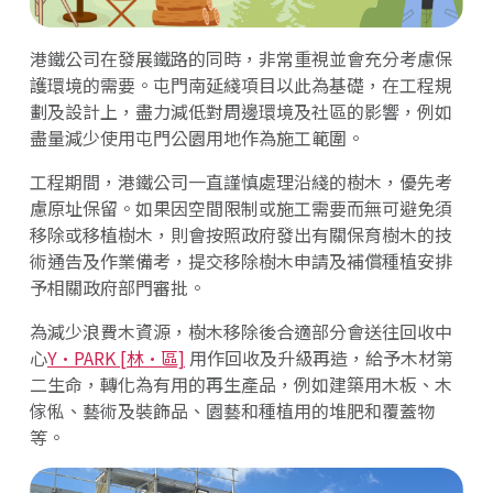
港鐵公司在發展鐵路的同時，非常重視並會充分考慮保
護環境的需要。屯門南延綫項目以此為基礎，在工程規
劃及設計上，盡力減低對周邊環境及社區的影響，例如
盡量減少使用屯門公園用地作為施工範圍。
工程期間，港鐵公司一直謹慎處理沿綫的樹木，優先考
慮原址保留。如果因空間限制或施工需要而無可避免須
移除或移植樹木，則會按照政府發出有關保育樹木的技
術通告及作業備考，提交移除樹木申請及補償種植安排
予相關政府部門審批。
為減少浪費木資源，樹木移除後合適部分會送往回收中
心
Y·PARK [林·區]
用作回收及升級再造，給予木材第
二生命，轉化為有用的再生產品，例如建築用木板、木
傢俬、藝術及裝飾品、園藝和種植用的堆肥和覆蓋物
等。