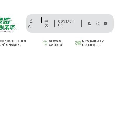
A
中
CONTACT
文
US
A
RIENDS OF TUEN
NEWS &
NEW RAILWAY
UN” CHANNEL
GALLERY
PROJECTS